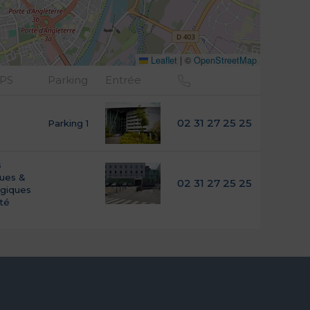
Leaflet
|
©
OpenStreetMap
GPS
Parking
Entrée
02 31 27 25 25
Parking 1
s
ques &
02 31 27 25 25
giques
ité