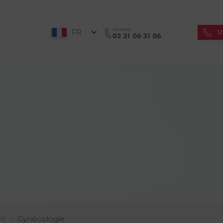
FR
U
nt
Gynécologie