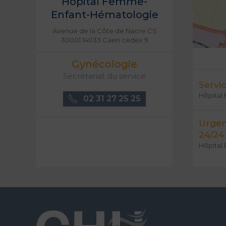
Hôpital Femme-
Enfant-Hématologie
Avenue de la Côte de Nacre CS
30001 14033 Caen cedex 9
Gynécologie
Secrétariat du service
Servi
Hôpital
02 31 27 25 25
Urgen
24/24
Hôpital