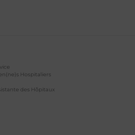
rvice
ien(ne)s Hospitaliers
ssistante des Hôpitaux