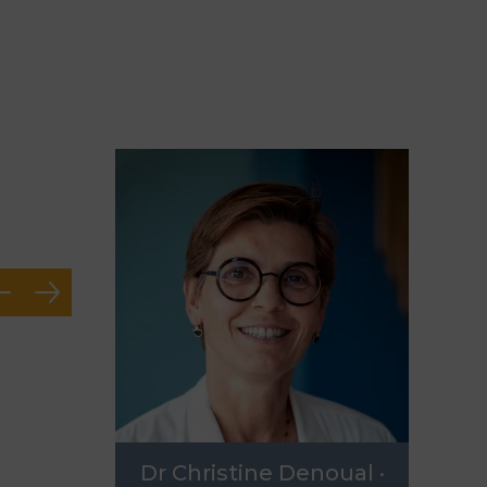
Chirurgie de Réassign
Pr Raffaèle Fauvet
Prendre rendez-vous
02 31 27 23 36
Niveau 3
Dr Christine Denoual ·