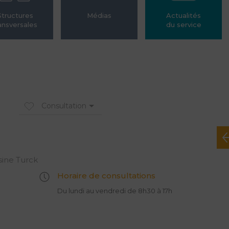
Structures
Médias
Actualités
ansversales
du service
Consultation
sine Turck
Horaire de consultations
Du lundi au vendredi de 8h30 à 17h