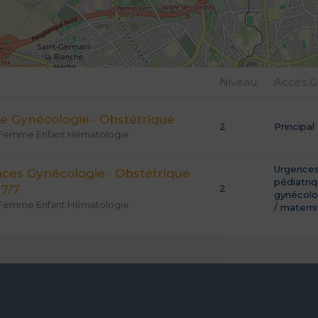
Niveau
Accès 
ce Gynécologie · Obstétrique
2
Principal
 Femme Enfant Hématologie
Urgence
ces Gynécologie · Obstétrique
pédiatri
 7/7
2
gynécolo
 Femme Enfant Hématologie
/ matern