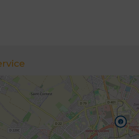
ervice
2