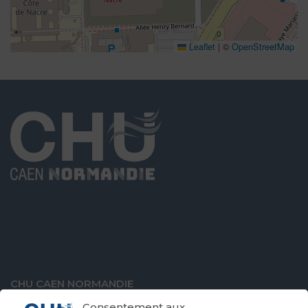
Leaflet
|
©
OpenStreetMap
CHU CAEN NORMANDIE
Avenue de la Côte de Nacre
Consentement aux