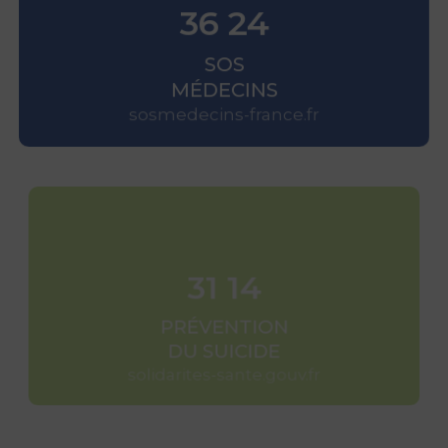
36 24
SOS
MÉDECINS
sosmedecins-france.fr
31 14
PRÉVENTION
DU SUICIDE
solidarites-sante.gouv.fr