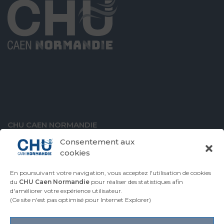
CHU CAEN NORMANDIE
Avenue de la Côte de Nacre
Consentement aux
14000 Caen
cookies
En poursuivant votre navigation, vous acceptez l'utilisation de cookies
du
CHU Caen Normandie
pour réaliser des statistiques afin
d'améliorer votre expérience utilisateur.
VENIR AU CHU
CONTACTER LE CHU
(Ce site n'est pas optimisé pour Internet Explorer)
ESPACE PRESSE