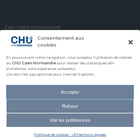
CHU CAEN NORMANDIE
Avenue de la Côte de Nacre
Consentement aux
14000 Caen
cookies
En poursuivant votre navigation, vous acceptez l'utilisation de cookies
du
CHU Caen Normandie
pour réaliser des statistiques afin
d'améliorer votre expérience utilisateur.
VENIR AU CHU
CONTACTER LE CHU
(Ce site n'est pas optimisé pour Internet Explorer)
ESPACE PRESSE
Accepter
Plan du site
Accessibilité
Refuser
Mentions légales
Infos réglementaires
Voir les préférences
Glossaire
2026 © CHU Caen Normandie
Politique de cookies · UE
Mentions légales