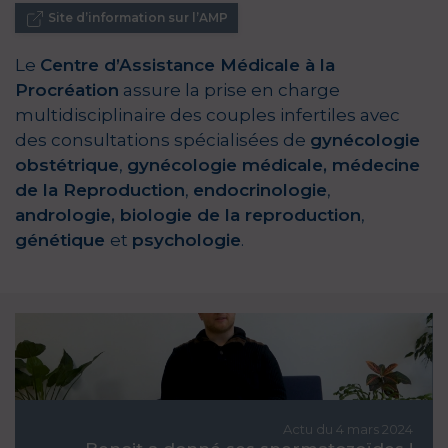
Site d’information sur l’AMP
Le
Centre d’Assistance Médicale à la
Procréation
assure la prise en charge
multidisciplinaire des couples infertiles avec
des consultations spécialisées de
gynécologie
obstétrique
,
gynécologie médicale,
médecine
de la Reproduction
,
endocrinologie
,
andrologie, biologie de la reproduction
,
génétique
et
psychologie
.
Actu du 4 mars 2024