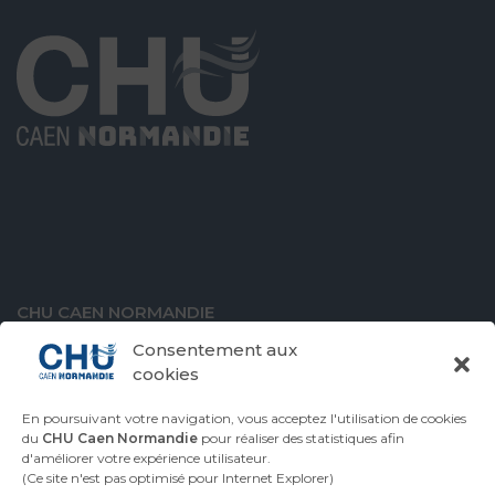
CHU CAEN NORMANDIE
Avenue de la Côte de Nacre
Consentement aux
14000 Caen
cookies
En poursuivant votre navigation, vous acceptez l'utilisation de cookies
du
CHU Caen Normandie
pour réaliser des statistiques afin
d'améliorer votre expérience utilisateur.
VENIR AU CHU
CONTACTER LE CHU
(Ce site n'est pas optimisé pour Internet Explorer)