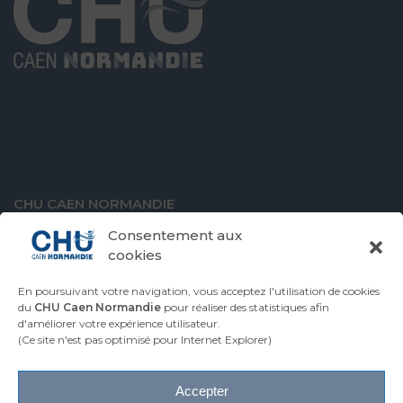
CHU CAEN NORMANDIE
Avenue de la Côte de Nacre
Consentement aux
14000 Caen
cookies
En poursuivant votre navigation, vous acceptez l'utilisation de cookies
du
CHU Caen Normandie
pour réaliser des statistiques afin
d'améliorer votre expérience utilisateur.
VENIR AU CHU
CONTACTER LE CHU
(Ce site n'est pas optimisé pour Internet Explorer)
ESPACE PRESSE
Accepter