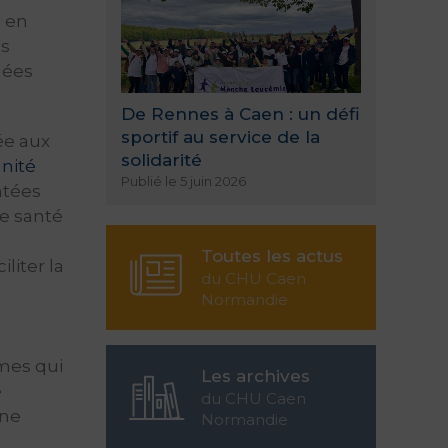
 en
es
gées
De Rennes à Caen : un défi
sportif au service de la
ée aux
solidarité
nité
Publié le 5 juin 2026
ntées
de santé
Toutes les actus
liter la
du CHU Caen
Normandie
imes qui
Les archives
e
du CHU Caen
une
Normandie