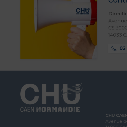
Direct
Avenue 
CS 3000
14033 
02 
CHU CAE
Avenue de