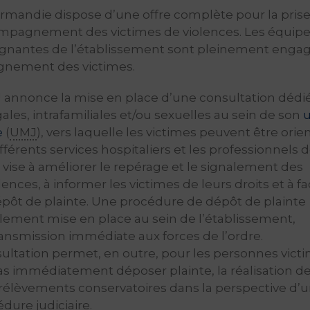
mandie dispose d’une offre complète pour la prise
ompagnement des victimes de violences. Les équip
ignantes de l’établissement sont pleinement enga
gnement des victimes.
HU annonce la mise en place d’une consultation dédi
ales, intrafamiliales et/ou sexuelles au sein de son
u
e
(
UMJ
), vers laquelle les victimes peuvent être orie
fférents services hospitaliers et les professionnels 
le vise à améliorer le repérage et le signalement des
lences, à informer les victimes de leurs droits et à faci
ôt de plainte. Une procédure de dépôt de plainte
alement mise en place au sein de l’établissement,
ansmission immédiate aux forces de l’ordre.
ultation permet, en outre, pour les personnes vict
as immédiatement déposer plainte, la réalisation d
prélèvements conservatoires dans la perspective d’
dure judiciaire.