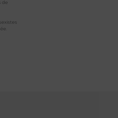
s de
sexistes
ée.