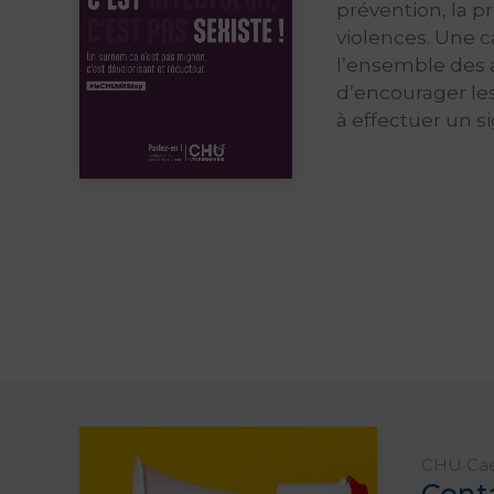
prévention, la 
violences. Une 
l’ensemble des a
d’encourager les
à effectuer un s
CHU Ca
Cont