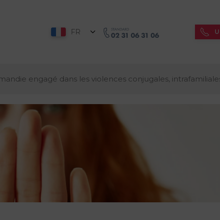
FR
U
die engagé dans les violences conjugales, intrafamiliales