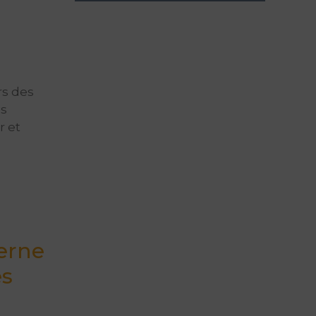
rs des
es
r et
erne
es