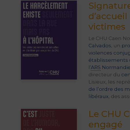
Signatur
d’accuei
victimes
Le CHU Caen Nor
Calvados
, un
pro
violences conjug
établissements 
l’
ARS
Normandi
directeur du
cen
Lisieux, les rep
de l’ordre des 
libéraux
, des as
Le CHU C
engagé