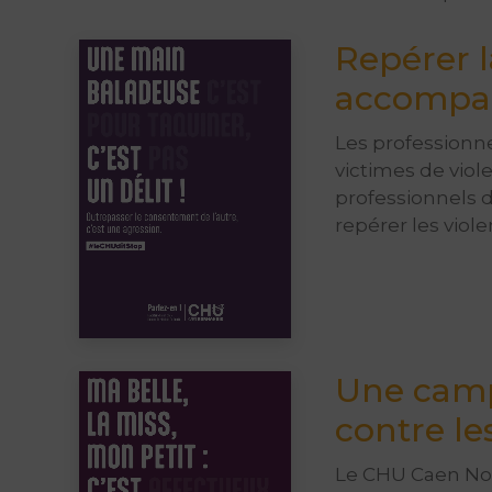
Repérer l
accompag
Les professionne
victimes de vio
professionnels d
repérer les viol
Une camp
contre le
Le CHU Caen Nor