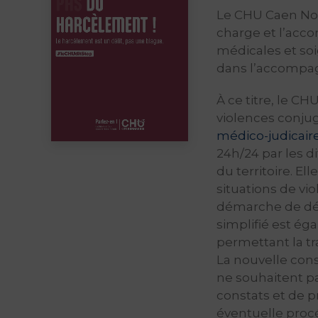
Le CHU Caen Nor
charge et l’acc
médicales et so
dans l’accompa
À ce titre, le C
violences conjug
médico-judicair
24h/24 par les di
du territoire. El
situations de vio
démarche de dép
simplifié est ég
permettant la tr
La nouvelle cons
ne souhaitent p
constats et de 
éventuelle procé