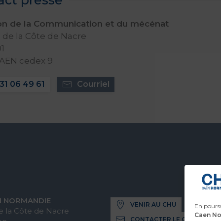
ion de la Communication et du mécénat
de la Côte de Nacre
1
CAEN cedex 9
31 06 49 61
Courriel
N NORMANDIE
VENIR AU CHU
En poursu
 la Côte de Nacre
Caen N
CONTACTER LE CHU