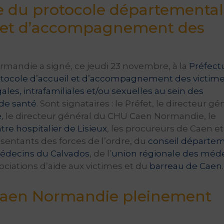
e du protocole départemental
l et d’accompagnement des
mandie a signé, ce jeudi 23 novembre, à la
Préfect
tocole d’accueil et d’accompagnement des victim
ales, intrafamiliales et/ou sexuelles au sein des
de santé
. Sont signataires : le Préfet, le directeur gé
e
, le directeur général du CHU Caen Normandie, le
tre hospitalier de Lisieux
, les procureurs de Caen et
résentants des forces de l’ordre, du
conseil départem
médecins du Calvados
, de l’
union régionale des méd
sociations d’aide aux victimes et du
barreau de Caen
.
aen Normandie pleinement