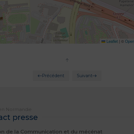
Leaflet
|
©
Open
Précédent
Suivant
en Normandie
act presse
ion de la Communication et du mécénat