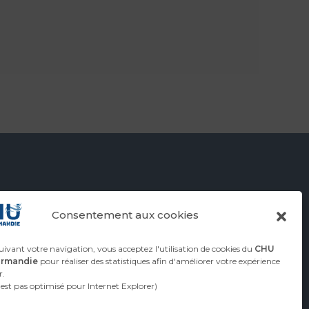
Consentement aux cookies
ivant votre navigation, vous acceptez l'utilisation de cookies du
CHU
ormandie
pour réaliser des statistiques afin d'améliorer votre expérience
r.
n'est pas optimisé pour Internet Explorer)