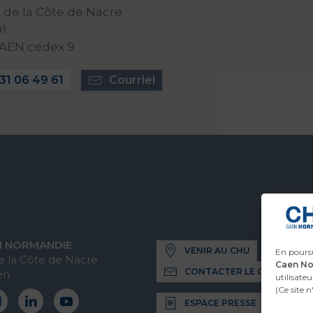
de la Côte de Nacre
1
CAEN cedex 9
31 06 49 61
Courriel
N NORMANDIE
VENIR AU CHU
En poursu
 la Côte de Nacre
Caen N
CONTACTER LE CHU
en
utilisateu
(Ce site 
ESPACE PRESSE