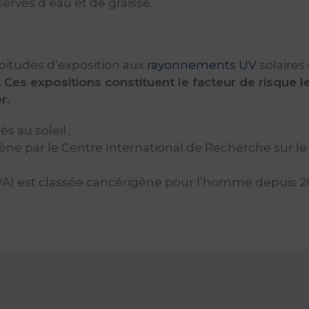
serves d’eau et de graisse.
abitudes d’exposition aux
rayonnements UV
solaires 
.
Ces expositions constituent le facteur de risque l
r.
s au soleil ;
igène par le Centre International de Recherche sur l
 UVA) est classée cancérigène pour l’homme depuis 2