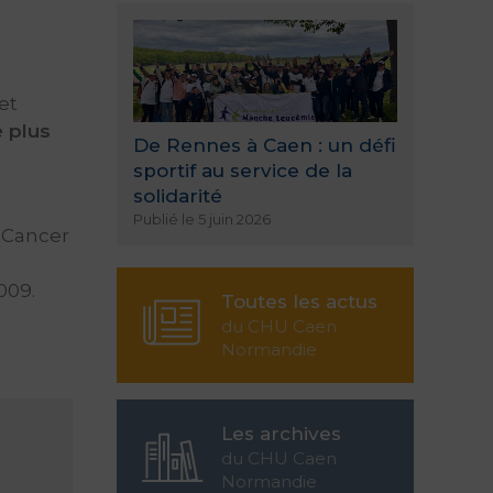
et
e plus
De Rennes à Caen : un défi
sportif au service de la
solidarité
Publié le 5 juin 2026
e Cancer
009.
Toutes les actus
du CHU Caen
Normandie
Les archives
du CHU Caen
Normandie