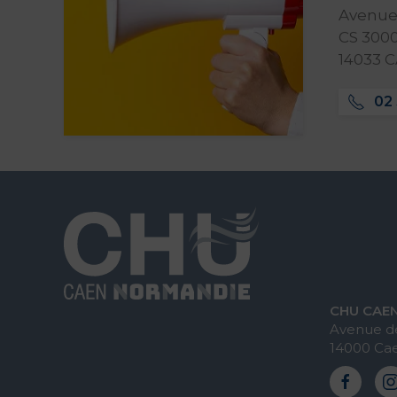
Avenue 
CS 3000
14033 
02 
CHU CAE
Avenue de
14000 Ca