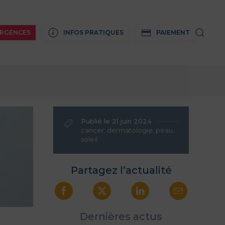
RGENCES
INFOS PRATIQUES
PAIEMENT
Publié le 21 juin 2024
cancer
,
dermatologie
,
peau
,
soleil
Partagez l’actualité
Dernières actus