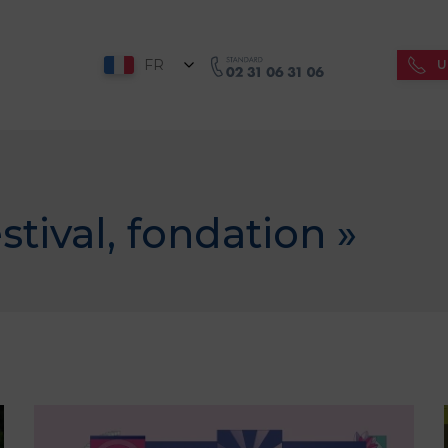
FR
U
stival
,
fondation
»