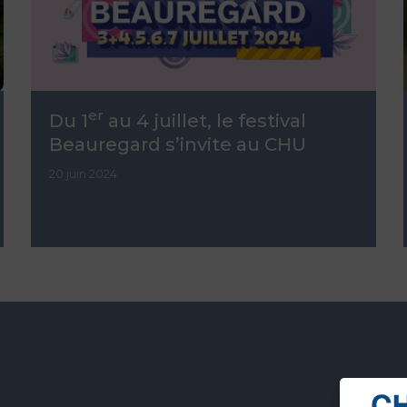
er
Du 1
au 4 juillet, le festival
Beauregard s’invite au CHU
20 juin 2024