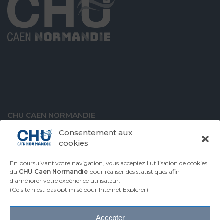
CHU CAEN NORMANDIE
Avenue de la Côte de Nacre
Consentement aux
14000 Caen
cookies
En poursuivant votre navigation, vous acceptez l'utilisation de cookies
du
CHU Caen Normandie
pour réaliser des statistiques afin
d'améliorer votre expérience utilisateur.
VENIR AU CHU
CONTACTER LE CHU
(Ce site n'est pas optimisé pour Internet Explorer)
ESPACE PRESSE
Accepter