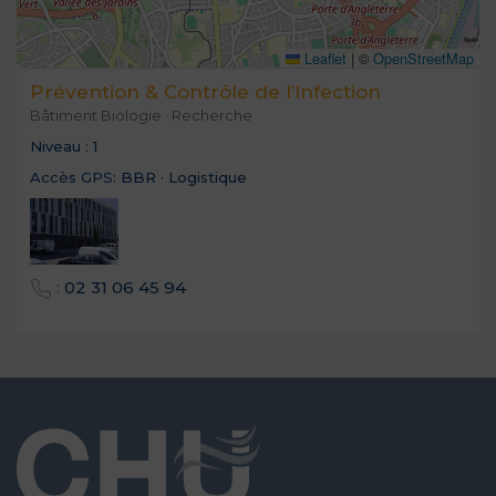
Leaflet
|
©
OpenStreetMap
Prévention & Contrôle de l’Infection
Bâtiment Biologie · Recherche
Niveau :
1
Accès GPS:
BBR · Logistique
:
02 31 06 45 94