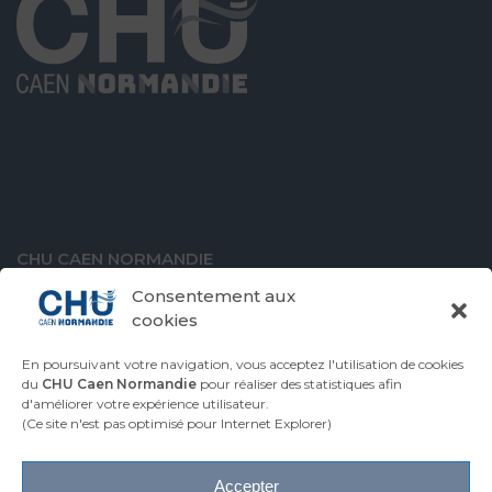
CHU CAEN NORMANDIE
Avenue de la Côte de Nacre
Consentement aux
14000 Caen
cookies
En poursuivant votre navigation, vous acceptez l'utilisation de cookies
du
CHU Caen Normandie
pour réaliser des statistiques afin
d'améliorer votre expérience utilisateur.
VENIR AU CHU
CONTACTER LE CHU
(Ce site n'est pas optimisé pour Internet Explorer)
ESPACE PRESSE
Accepter