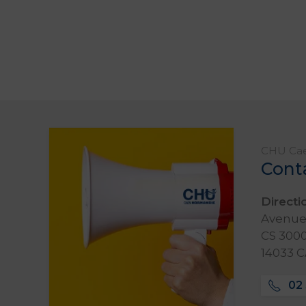
CHU Ca
Cont
Direct
Avenue 
CS 3000
14033 
02 