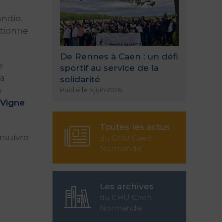
andie.
itionne
De Rennes à Caen : un défi
e
sportif au service de la
la
solidarité
a
Publié le 5 juin 2026
 Vigne
Toutes les actus
rsuivre
du CHU Caen
Normandie
Les archives
du CHU Caen
Normandie