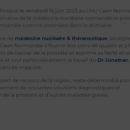
echnique le vendredi 16 juin 2023 au CHU Caen Norm
omaine de la médecine nucléaire normande et pos
ormandie comme pionnière dans le domaine.
vice de
médecine nucléaire & théranostique
, soulign
n Normandie à fournir des soins de qualité et à 
ts de cancer de la prostate et exprime sa fierté et s
 et tout particulièrement le travail du
Dr Jonathan
avancée majeure.
rt de recours de la région, reste déterminé à pou
ppement de nouvelles solutions diagnostiques et
 de la prostate et d’autres maladies graves.