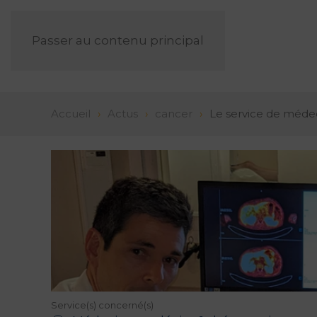
Passer au contenu principal
Accueil
Actus
cancer
Le service de médec
Service(s) concerné(s)