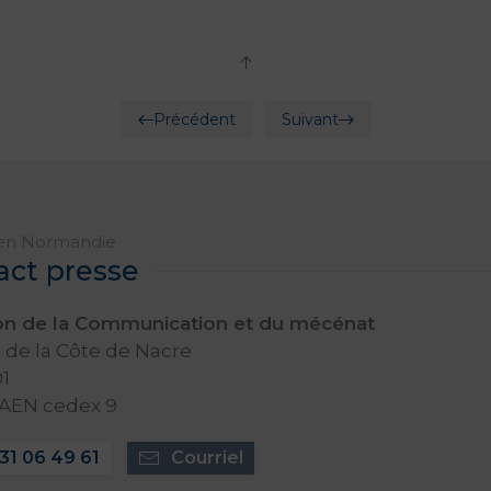
Précédent
Suivant
en Normandie
act presse
ion de la Communication et du mécénat
de la Côte de Nacre
1
CAEN cedex 9
31 06 49 61
Courriel