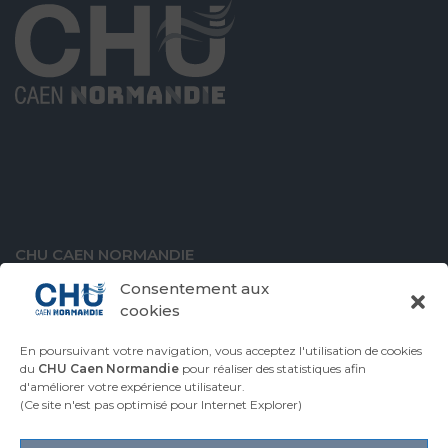
CHU CAEN NORMANDIE
Avenue de la Côte de Nacre
Consentement aux
14000 Caen
cookies
En poursuivant votre navigation, vous acceptez l'utilisation de cookies
du
CHU Caen Normandie
pour réaliser des statistiques afin
d'améliorer votre expérience utilisateur.
VENIR AU CHU
CONTACTER LE CHU
(Ce site n'est pas optimisé pour Internet Explorer)
ESPACE PRESSE