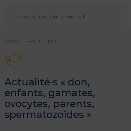
FR
Passer au contenu principal
Accueil
Actus
don
Actualité·s «
don
,
enfants
,
gamates
,
ovocytes
,
parents
,
spermatozoîdes
»