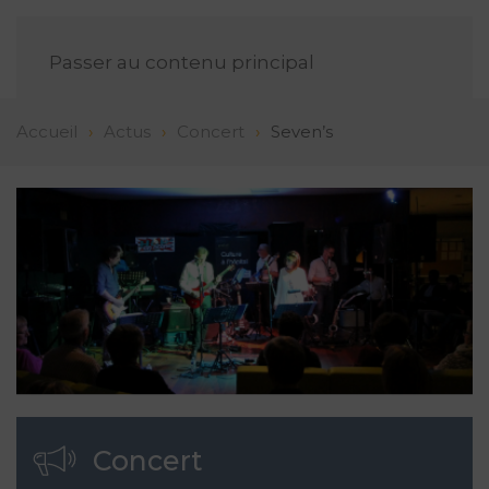
FR
Passer au contenu principal
Accueil
Actus
Concert
Seven’s
Concert