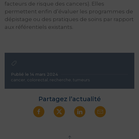
facteurs de risque des cancers). Elles
permettent enfin d’évaluer les programmes de
dépistage ou des pratiques de soins par rapport
aux référentiels existants.
Publié le 14 mars 2024
cancer
,
colorectal
,
recherche
,
tumeurs
Partagez l’actualité