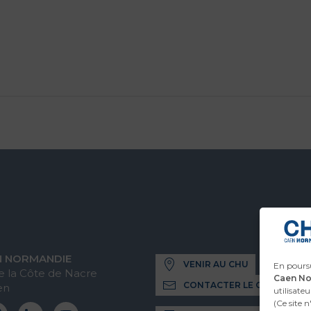
N NORMANDIE
VENIR AU CHU
En poursu
 la Côte de Nacre
Caen N
CONTACTER LE CHU
en
utilisateu
(Ce site 