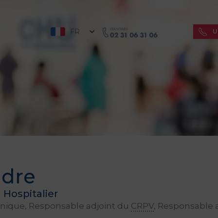
FR
U
ndre
 Hospitalier
nique, Responsable adjoint du
CRPV
, Responsable 