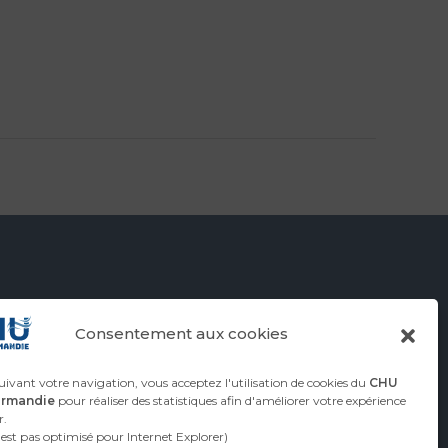
Consentement aux cookies
ivant votre navigation, vous acceptez l'utilisation de cookies du
CHU
ormandie
pour réaliser des statistiques afin d'améliorer votre expérience
r.
n'est pas optimisé pour Internet Explorer)