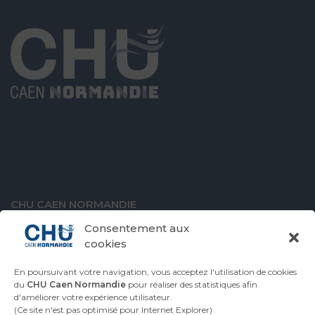
CHU CAEN NORMANDIE
Avenue de la Côte de Nacre
Consentement aux
14000 Caen
cookies
En poursuivant votre navigation, vous acceptez l'utilisation de cookies
du
CHU Caen Normandie
pour réaliser des statistiques afin
d'améliorer votre expérience utilisateur.
VENIR AU CHU
CONTACTER LE CHU
(Ce site n'est pas optimisé pour Internet Explorer)