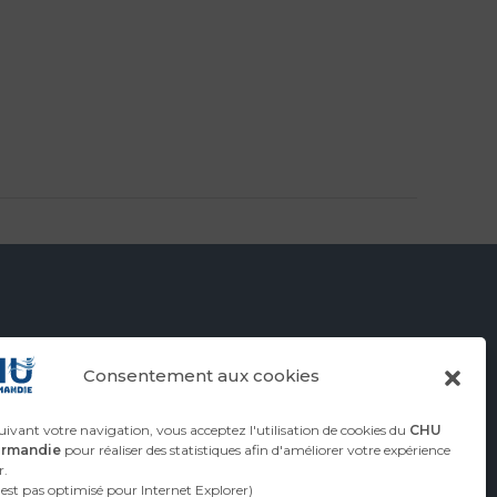
Consentement aux cookies
ivant votre navigation, vous acceptez l'utilisation de cookies du
CHU
ormandie
pour réaliser des statistiques afin d'améliorer votre expérience
r.
n'est pas optimisé pour Internet Explorer)