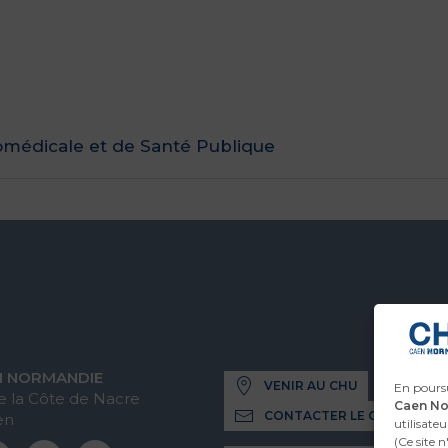
omédicale et de Santé Publique
N NORMANDIE
VENIR AU CHU
En poursu
 la Côte de Nacre
Caen N
CONTACTER LE CHU
en
utilisateu
(Ce site 