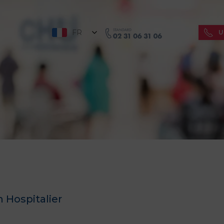
FR
U
n Hospitalier