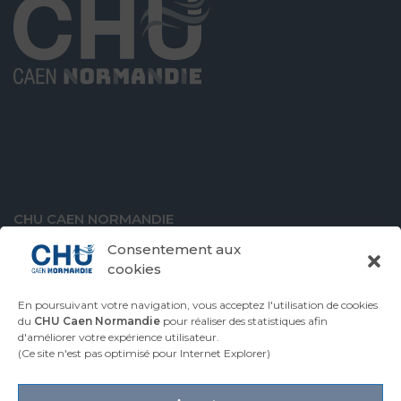
CHU CAEN NORMANDIE
Avenue de la Côte de Nacre
Consentement aux
14000 Caen
cookies
En poursuivant votre navigation, vous acceptez l'utilisation de cookies
du
CHU Caen Normandie
pour réaliser des statistiques afin
d'améliorer votre expérience utilisateur.
VENIR AU CHU
CONTACTER LE CHU
(Ce site n'est pas optimisé pour Internet Explorer)
ESPACE PRESSE