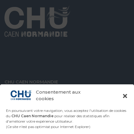
CHU CAEN NORMANDIE
Avenue de la Côte de Nacre
Consentement aux
14000 Caen
cookies
En poursuivant votre navigation, vous acceptez l'utilisation de cookies
du
CHU Caen Normandie
pour réaliser des statistiques afin
d'améliorer votre expérience utilisateur.
VENIR AU CHU
CONTACTER LE CHU
(Ce site n'est pas optimisé pour Internet Explorer)