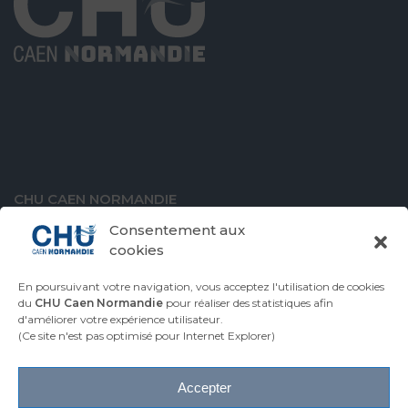
CHU CAEN NORMANDIE
Avenue de la Côte de Nacre
Consentement aux
14000 Caen
cookies
En poursuivant votre navigation, vous acceptez l'utilisation de cookies
du
CHU Caen Normandie
pour réaliser des statistiques afin
d'améliorer votre expérience utilisateur.
VENIR AU CHU
CONTACTER LE CHU
(Ce site n'est pas optimisé pour Internet Explorer)
ESPACE PRESSE
Accepter