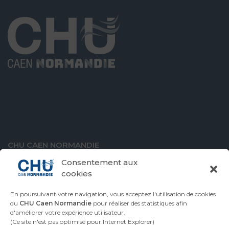
CHU CAEN NORMANDIE
Avenue de la Côte de Nacre
Consentement aux
14000 Caen
cookies
En poursuivant votre navigation, vous acceptez l'utilisation de cookies
du
CHU Caen Normandie
pour réaliser des statistiques afin
d'améliorer votre expérience utilisateur.
VENIR AU CHU
CONTACTER LE CHU
(Ce site n'est pas optimisé pour Internet Explorer)