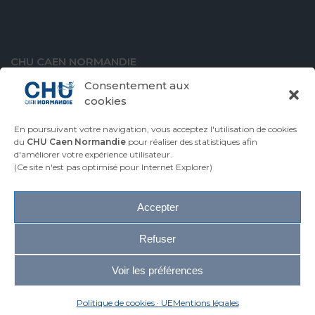
CHU CAEN NORMANDIE
Avenue de la Côte de Nacre
Consentement aux
14000 Caen
cookies
En poursuivant votre navigation, vous acceptez l'utilisation de cookies
du
CHU Caen Normandie
pour réaliser des statistiques afin
d'améliorer votre expérience utilisateur.
VENIR AU CHU
CONTACTER LE CHU
(Ce site n'est pas optimisé pour Internet Explorer)
ESPACE PRESSE
Accepter
Plan du site
Accessibilité
Refuser
Mentions légales
Infos réglementaires
Voir les préférences
Glossaire
2026 © CHU Caen Normandie
Politique de cookies · UE
Mentions légales