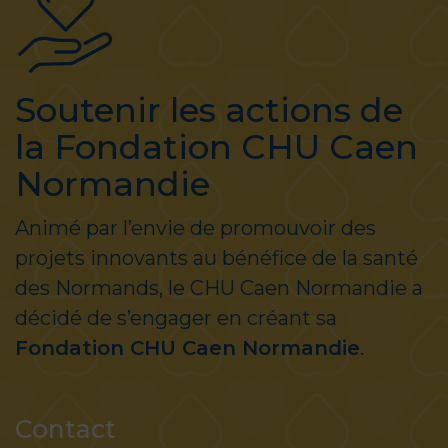
Soutenir les actions de
la Fondation CHU Caen
Normandie
Animé par l’envie de promouvoir des
projets innovants au bénéfice de la santé
des Normands, le CHU Caen Normandie a
décidé de s’engager en créant sa
Fondation CHU Caen Normandie
.
Contact