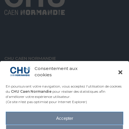
CHU CAEN NORMANDIE
Avenue de la Côte de Nacre
Consentement aux
14000 Caen
cookies
En poursuivant votre navigation, vous acceptez l'utilisation de cookies
du
CHU Caen Normandie
pour réaliser des statistiques afin
d'améliorer votre expérience utilisateur.
VENIR AU CHU
CONTACTER LE CHU
(Ce site n'est pas optimisé pour Internet Explorer)
ESPACE PRESSE
Accepter