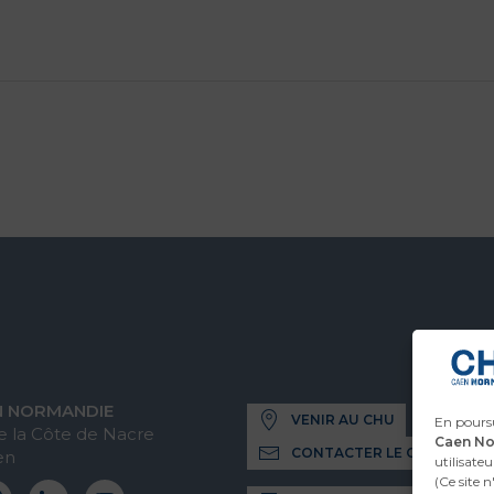
N NORMANDIE
VENIR AU CHU
En poursu
 la Côte de Nacre
Caen N
CONTACTER LE CHU
en
utilisateu
(Ce site 