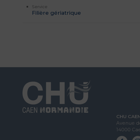
Service
Filière gériatrique
CHU CAE
Avenue de
14000 Ca