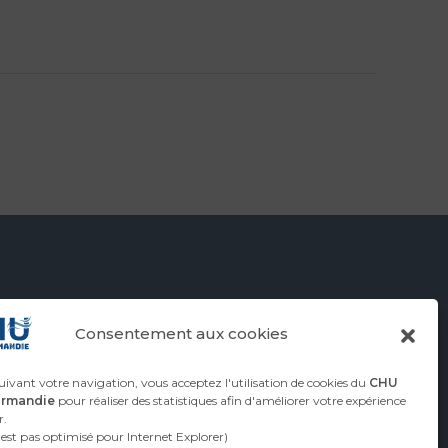
Consentement aux cookies
ivant votre navigation, vous acceptez l'utilisation de cookies du
CHU
ormandie
pour réaliser des statistiques afin d'améliorer votre expérience
r.
n'est pas optimisé pour Internet Explorer)