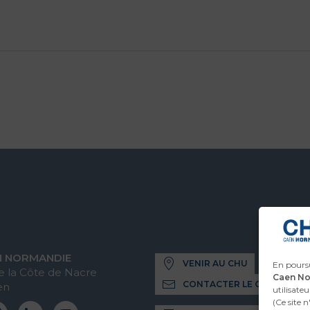
N NORMANDIE
VENIR AU CHU
En poursu
 la Côte de Nacre
Caen N
CONTACTER LE CHU
en
utilisateu
(Ce site 