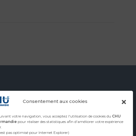
Consentement aux cookies
ivant votre navigation, vous acceptez l'utilisation de cookies du
CHU
ormandie
pour réaliser des statistiques afin d'améliorer votre expérience
r.
n'est pas optimisé pour Internet Explorer)