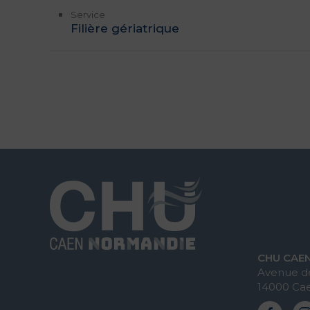
Service
Filière gériatrique
CHU CAE
Avenue de
14000 Ca