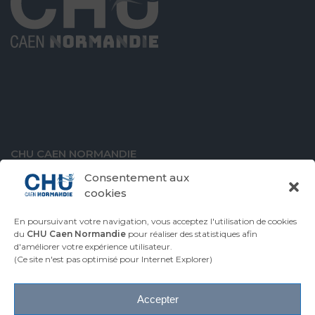
CHU CAEN NORMANDIE
Avenue de la Côte de Nacre
Consentement aux
14000 Caen
cookies
En poursuivant votre navigation, vous acceptez l'utilisation de cookies
du
CHU Caen Normandie
pour réaliser des statistiques afin
d'améliorer votre expérience utilisateur.
VENIR AU CHU
CONTACTER LE CHU
(Ce site n'est pas optimisé pour Internet Explorer)
ESPACE PRESSE
Accepter