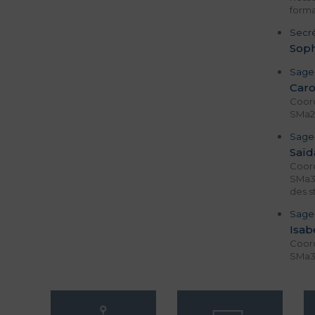
forma
Secré
Soph
Sage
Caro
Coor
SMa2
Sage
Saïd
Coor
SMa3
des s
Sage
Isab
Coor
SMa