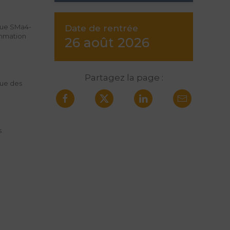
que SMa4-
Date de rentrée
mmation
26 août 2026
Partagez la page :
ue des
s