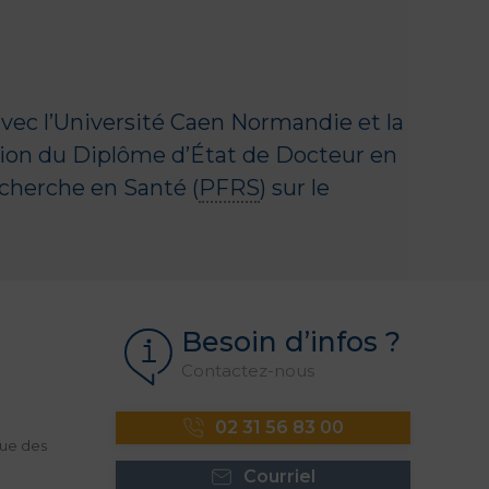
vec l’
Université Caen Normandie
et la
ention du Diplôme d’État de Docteur en
echerche en Santé (
PFRS
) sur le
Besoin d’infos ?
Contactez-nous
02 31 56 83 00
ue des
Courriel