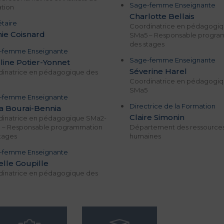
Sage-femme Enseignante
tion
Charlotte Bellais
taire
Coordinatrice en pédagogi
ie Coisnard
SMa5 – Responsable progra
des stages
-femme Enseignante
Sage-femme Enseignante
line Potier-Yonnet
Séverine Harel
dinatrice en pédagogique des
Coordinatrice en pédagogiq
SMa5
-femme Enseignante
Directrice de la Formation
a Bourai-Bennia
Claire Simonin
dinatrice en pédagogique SMa2-
 – Responsable programmation
Département des ressource
tages
humaines
-femme Enseignante
elle Goupille
dinatrice en pédagogique des
3