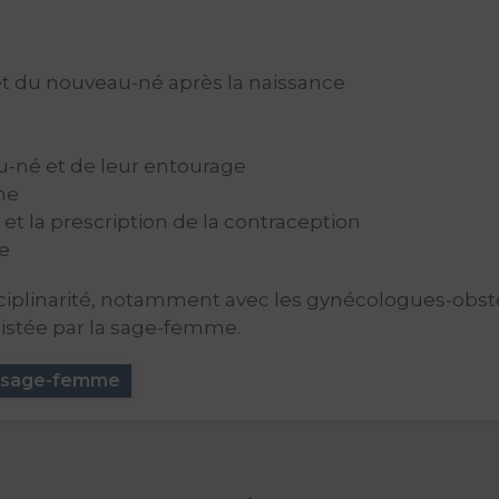
et du nouveau-né après la naissance
u-né et de leur entourage
ne
et la prescription de la contraception
e
ciplinarité, notamment avec les gynécologues-obsté
istée par la sage-femme.
de sage-femme