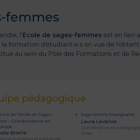
es-femmes
die, l’
École de sages-femmes
est en lien a
re la formation d’étudiant·e·s en vue de l’obt
situe au sein du Pôle des Formations et de R
quipe pédagogique
trice de l’école de Sages-
Sage-femme Enseignante
es – Coordonnatrice en
Laura Levallois
utique
Coordinatrice en pédagogiq
alie Brielle
SMa4
urces humaines et instituts de