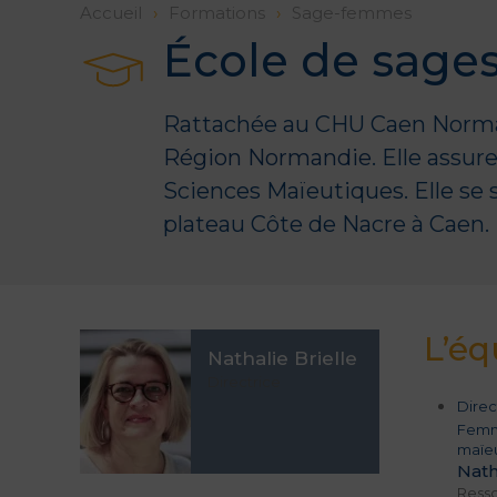
Accueil
Formations
Sage-femmes
École de sag
Rattachée au CHU Caen Norman
Région Normandie
. Elle assu
Sciences Maïeutiques. Elle se 
plateau Côte de Nacre à Caen.
L’é
Nathalie Brielle
Directrice
Direc
Femm
maïe
Nath
Resso