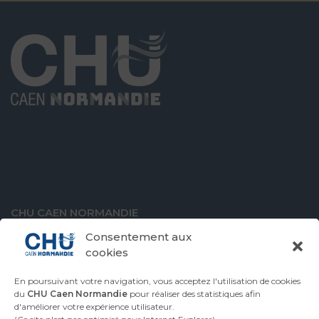
CHU CAEN NORMANDIE
Avenue de la Côte de Nacre
Consentement aux
14000 Caen
cookies
En poursuivant votre navigation, vous acceptez l'utilisation de cookies
du
CHU Caen Normandie
pour réaliser des statistiques afin
d'améliorer votre expérience utilisateur.
VENIR AU CHU
CONTACTER LE CHU