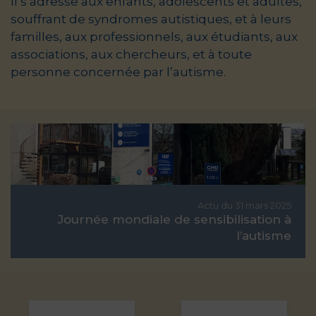
Il s’adresse aux enfants, adolescents et adultes,
souffrant de syndromes autistiques, et à leurs
familles, aux professionnels, aux étudiants, aux
associations, aux chercheurs, et à toute
personne concernée par l’autisme.
Actu du 31 mars 2025
Journée mondiale de sensibilisation à
l’autisme