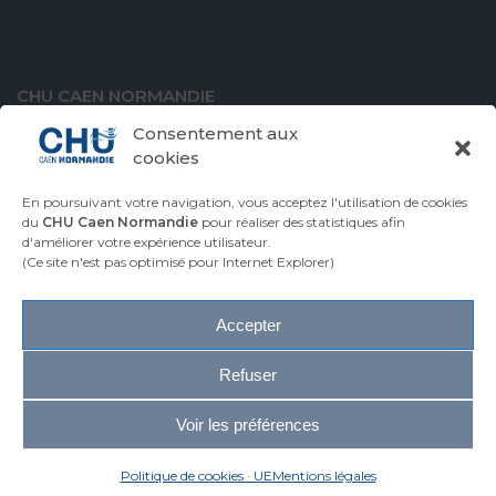
CHU CAEN NORMANDIE
Avenue de la Côte de Nacre
Consentement aux
14000 Caen
cookies
En poursuivant votre navigation, vous acceptez l'utilisation de cookies
du
CHU Caen Normandie
pour réaliser des statistiques afin
d'améliorer votre expérience utilisateur.
VENIR AU CHU
CONTACTER LE CHU
(Ce site n'est pas optimisé pour Internet Explorer)
ESPACE PRESSE
Accepter
Plan du site
Accessibilité
Refuser
Mentions légales
Infos réglementaires
Voir les préférences
Glossaire
2026 © CHU Caen Normandie
Politique de cookies · UE
Mentions légales